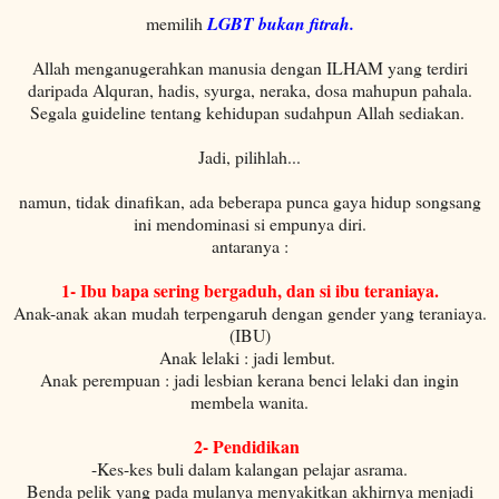
memilih
LGBT bukan fitrah.
Allah menganugerahkan manusia dengan ILHAM yang terdiri
daripada Alquran, hadis, syurga, neraka, dosa mahupun pahala.
Segala guideline tentang kehidupan sudahpun Allah sediakan.
Jadi, pilihlah...
namun, tidak dinafikan, ada beberapa punca gaya hidup songsang
ini mendominasi si empunya diri.
antaranya :
1- Ibu bapa sering bergaduh, dan si ibu teraniaya.
Anak-anak akan mudah terpengaruh dengan gender yang teraniaya.
(IBU)
Anak lelaki : jadi lembut.
Anak perempuan : jadi lesbian kerana benci lelaki dan ingin
membela wanita.
2- Pendidikan
-Kes-kes buli dalam kalangan pelajar asrama.
Benda pelik yang pada mulanya menyakitkan akhirnya menjadi