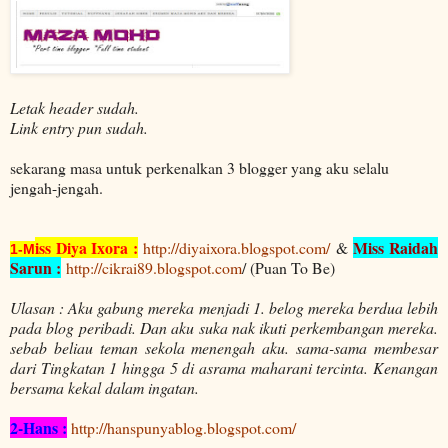
Letak header sudah.
Link entry pun sudah.
sekarang masa untuk perkenalkan 3 blogger yang aku selalu
jengah-jengah.
iss Diya Ixora :
Miss Raidah
http://diyaixora.blogspot.com/
&
1-M
Sarun :
http://cikrai89.blogspot.com
/ (Puan To Be)
Ulasan : Aku gabung mereka menjadi 1. belog mereka berdua lebih
pada blog peribadi. Dan aku suka nak ikuti perkembangan mereka.
sebab beliau teman sekola menengah aku. sama-sama membesar
dari Tingkatan 1 hingga 5 di asrama maharani tercinta. Kenangan
bersama kekal dalam ingatan.
2-Hans :
http://hanspunyablog.blogspot.com/