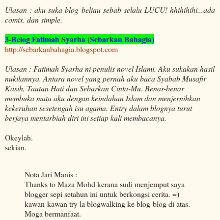
Ulasan : aku suka blog beliau sebab selalu LUCU! hhihihihi...ada
comix. dan simple.
3-Belog Fatimah Syarha (Sebarkan Bahagia)
http://sebarkanbahagia.blogspot.com
Ulasan : Fatimah Syarha ni penulis novel Islami. Aku sukakan hasil
nukilannya. Antara novel yang pernah aku baca Syabab Musafir
Kasih, Tautan Hati dan Sebarkan Cinta-Mu. Benar-benar
membuka mata aku dengan keindahan Islam dan menjernihkan
kekeruhan sesetengah isu agama. Entry dalam blognya turut
berjaya mentarbiah diri ini setiap kali membacanya.
Okeylah.
sekian.
Nota Jari Manis :
Thanks to Maza Mohd kerana sudi menjemput saya
blogger sepi setahun ini untuk berkongsi cerita. =)
kawan-kawan try la blogwalking ke blog-blog di atas.
Moga bermanfaat.